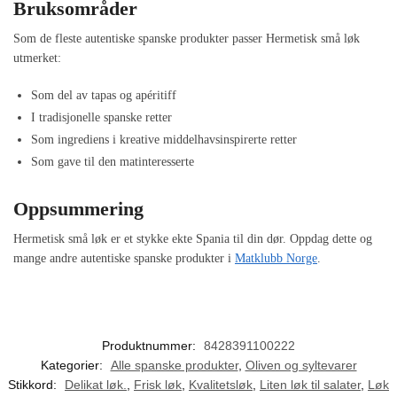
Bruksområder
Som de fleste autentiske spanske produkter passer Hermetisk små løk
utmerket:
Som del av tapas og apéritiff
I tradisjonelle spanske retter
Som ingrediens i kreative middelhavsinspirerte retter
Som gave til den matinteresserte
Oppsummering
Hermetisk små løk er et stykke ekte Spania til din dør. Oppdag dette og
mange andre autentiske spanske produkter i
Matklubb Norge
.
Produktnummer:
8428391100222
Kategorier:
Alle spanske produkter
,
Oliven og syltevarer
Stikkord:
Delikat løk.
,
Frisk løk
,
Kvalitetsløk
,
Liten løk til salater
,
Løk