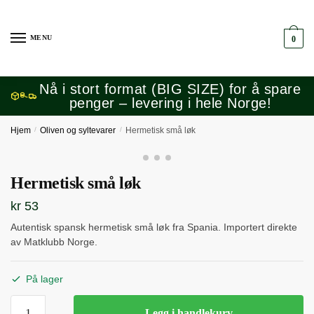
Skip
Skip
to
to
MENU
0
navigation
content
Nå i stort format (BIG SIZE) for å spare
penger – levering i hele Norge!
Hjem
/
Oliven og syltevarer
/
Hermetisk små løk
Hermetisk små løk
kr
53
Autentisk spansk hermetisk små løk fra Spania. Importert direkte
av Matklubb Norge.
På lager
Hermetisk
Legg i handlekurv