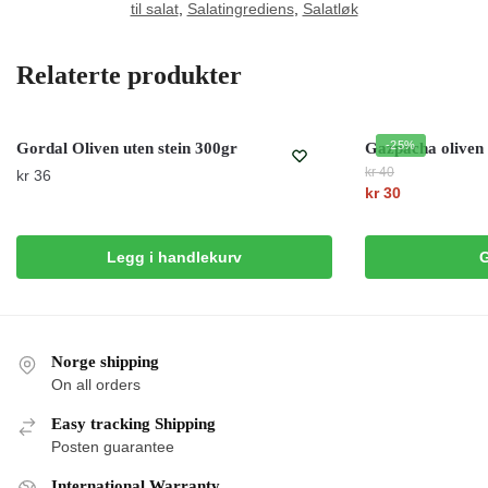
til salat
,
Salatingrediens
,
Salatløk
Relaterte produkter
-25%
Gordal Oliven uten stein 300gr
Gazpacha oliven
kr
40
kr
36
Opprinnelig
kr
30
Nåværende
pris
pris
var:
Legg i handlekurv
G
er:
kr 40.
kr 30.
Norge shipping
On all orders
Easy tracking Shipping
Posten guarantee
International Warranty