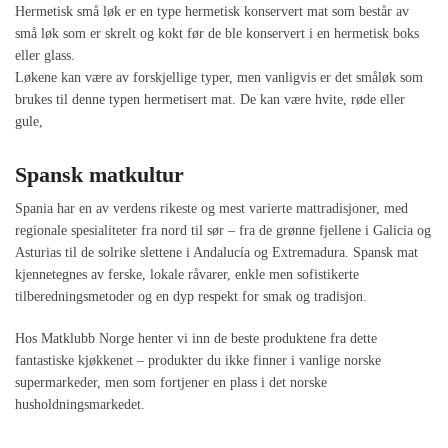
Hermetisk små løk er en type hermetisk konservert mat som består av
små løk som er skrelt og kokt før de ble konservert i en hermetisk boks
eller glass.
Løkene kan være av forskjellige typer, men vanligvis er det småløk som
brukes til denne typen hermetisert mat. De kan være hvite, røde eller
gule,
Spansk matkultur
Spania har en av verdens rikeste og mest varierte mattradisjoner, med
regionale spesialiteter fra nord til sør – fra de grønne fjellene i Galicia og
Asturias til de solrike slettene i Andalucía og Extremadura. Spansk mat
kjennetegnes av ferske, lokale råvarer, enkle men sofistikerte
tilberedningsmetoder og en dyp respekt for smak og tradisjon.
Hos Matklubb Norge henter vi inn de beste produktene fra dette
fantastiske kjøkkenet – produkter du ikke finner i vanlige norske
supermarkeder, men som fortjener en plass i det norske
husholdningsmarkedet.