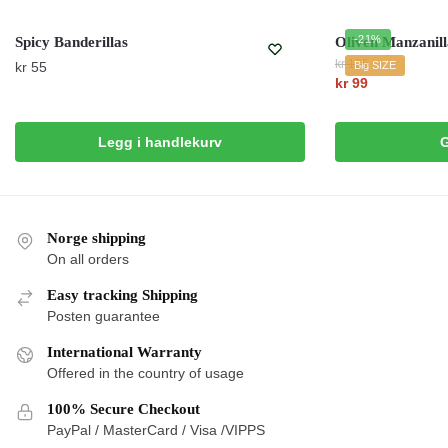
-21%
Spicy Banderillas
Oliven Manzanill
kr
125
kr
55
Big SIZE
Opprinnelig
kr
99
Nåværende
pris
pris
var:
Legg i handlekurv
G
er:
kr 125.
kr 99.
Norge shipping
On all orders
Easy tracking Shipping
Posten guarantee
International Warranty
Offered in the country of usage
100% Secure Checkout
PayPal / MasterCard / Visa /VIPPS