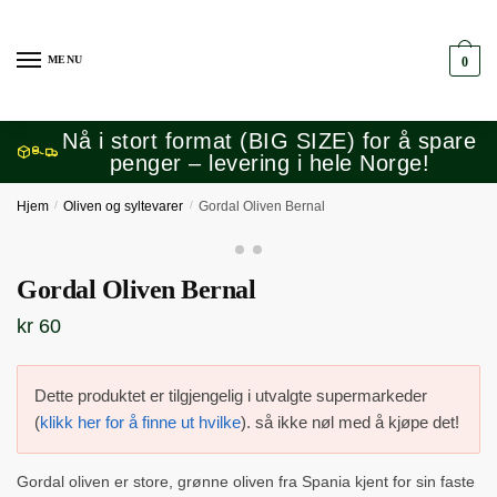
Skip
Skip
to
to
MENU
0
navigation
content
Nå i stort format (BIG SIZE) for å spare
penger – levering i hele Norge!
Hjem
/
Oliven og syltevarer
/
Gordal Oliven Bernal
Gordal Oliven Bernal
kr
60
Dette produktet er tilgjengelig i utvalgte supermarkeder
(
klikk her for å finne ut hvilke
). så ikke nøl med å kjøpe det!
Gordal oliven er store, grønne oliven fra Spania kjent for sin faste