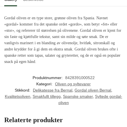
Gordal oliven er en type store, grønne oliven fra Spania. Navnet
«gordal» kommer fra det spanske ordet «gordo», som betyr «fet» eller
«stor», og refererer til størrelsen på olivenene. Gordal oliven er kjent for
sin faste og kjøttfulle tekstur, samt sin milde og søte smak. De er
vanligvis marinert i en blanding av olivenolje, hvitløk, sitronskall og
andre krydder for å gi dem en ekstra smak. Gordal oliven brukes ofte i
spanske retter som tapas, salater og gryteretter, og de er også en populær
snack på egen hånd.
Produktnummer:
8428391000522
Kategori:
Oliven og syltevarer
Stikkord:
Delikatesse fra Bernal
,
Gordal oliven Bernal
,
Kvalitetsoliven
,
Smakfullt tillegg
,
Spanske smaker
,
Syltede gordal-
oliven
Relaterte produkter