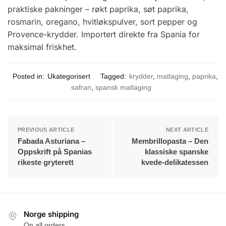
praktiske pakninger – røkt paprika, søt paprika,
rosmarin, oregano, hvitløkspulver, sort pepper og
Provence-krydder. Importert direkte fra Spania for
maksimal friskhet.
Posted in:
Ukategorisert
Tagged:
krydder
,
matlaging
,
paprika
,
safran
,
spansk matlaging
PREVIOUS ARTICLE
NEXT ARTICLE
Fabada Asturiana –
Membrillopasta – Den
Oppskrift på Spanias
klassiske spanske
rikeste gryterett
kvede-delikatessen
Norge shipping
On all orders