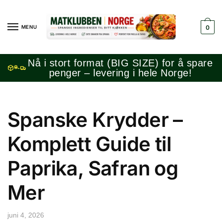
Skip
Skip
to
to
MENU
0
navigation
content
Nå i stort format (BIG SIZE) for å spare
penger – levering i hele Norge!
Spanske Krydder –
Komplett Guide til
Paprika, Safran og
Mer
juni 4, 2026