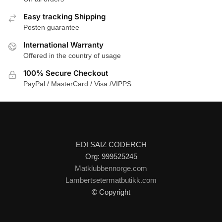
Easy tracking Shipping
Posten guarantee
International Warranty
Offered in the country of usage
100% Secure Checkout
PayPal / MasterCard / Visa /VIPPS
EDI SAIZ CODERCH
Org: 999525245
Matklubbennorge.com
Lambertsetermatbutikk.com
© Copyright