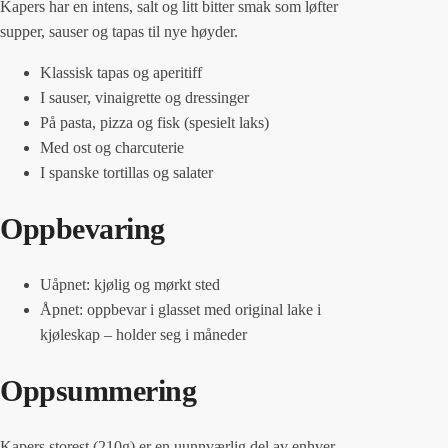
Kapers har en intens, salt og litt bitter smak som løfter
supper, sauser og tapas til nye høyder.
Klassisk tapas og aperitiff
I sauser, vinaigrette og dressinger
På pasta, pizza og fisk (spesielt laks)
Med ost og charcuterie
I spanske tortillas og salater
Oppbevaring
Uåpnet: kjølig og mørkt sted
Åpnet: oppbevar i glasset med original lake i
kjøleskap – holder seg i måneder
Oppsummering
Kapers storest (210g) er en uunnværlig del av enhver