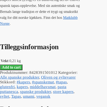
spansk tapas-opplevelse. Med sin autentiske smak og
Bernals lange tradisjon er dette et trygt og smaksrikt
valg for ditt norske kjøkken. Finn det hos
Matklubb
Norge
.
Tilleggsinformasjon
Vekt
0,21 kg
Add to cart
Produktnummer:
8428391501012
Kategorier:
Alle spanske produkter
,
Oliven og syltevarer
Stikkord:
#kapers
,
#spanskemat
,
#tapas
,
glutenfri
,
kapers
,
middelhavsmat
,
pasta
puttanesca
,
spanske produkter
,
store kapers
,
syltet
,
Tapas
,
umami
,
vegansk