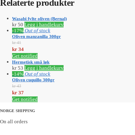
Relaterte produkter
Wasabi fylte oliven (Bernal)
kr
50
Legg i handlekurv
-17%
Out of stock
Oliven manzanilla 300gr
kr
41
Opprinnelig
kr
34
pris
Nåværende
Get notified
var:
pris
Hermetisk små løk
kr 41.
er:
kr
53
Legg i handlekurv
kr 34.
-14%
Out of stock
Oliven cuquillo 300gr
kr
43
Opprinnelig
kr
37
pris
Nåværende
Get notified
var:
pris
kr 43.
er:
NORGE SHIPPING
kr 37.
On all orders