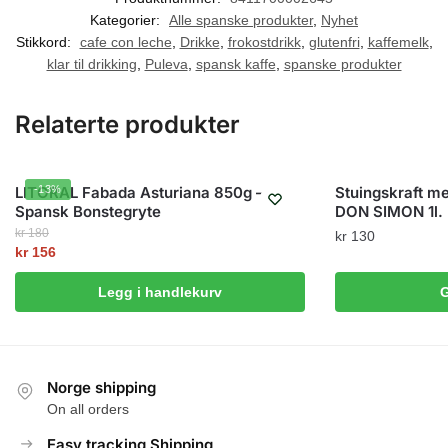
Kategorier:
Alle spanske produkter
,
Nyhet
Stikkord:
cafe con leche
,
Drikke
,
frokostdrikk
,
glutenfri
,
kaffemelk
,
klar til drikking
,
Puleva
,
spansk kaffe
,
spanske produkter
Relaterte produkter
LITORAL Fabada Asturiana 850g –
-13%
Stuingskraft m
Spansk Bonstegryte
DON SIMON 1l.
kr
180
kr
130
Opprinnelig
kr
156
Nåværende
pris
Legg i handlekurv
G
pris
var:
er:
kr 180.
kr 156.
Norge shipping
On all orders
Easy tracking Shipping