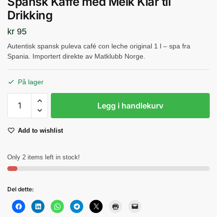
Spansk Kaffe med Melk Klar til
Drikking
kr
95
Autentisk spansk puleva café con leche original 1 l – spa fra
Spania. Importert direkte av Matklubb Norge.
På lager
Puleva
Legg i handlekurv
Café
con
Add to wishlist
Leche
Original
1
Only 2 items left in stock!
L
–
Del dette:
Spansk
Kaffe
med