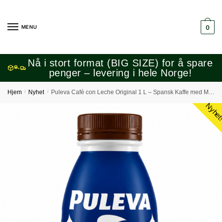
Skip
Skip
to
to
MENU
0
navigation
content
Nå i stort format (BIG SIZE) for å spare
penger – levering i hele Norge!
Hjem
/
Nyhet
/
Puleva Café con Leche Original 1 L – Spansk Kaffe med Melk Klar til Drikking
Nyhet