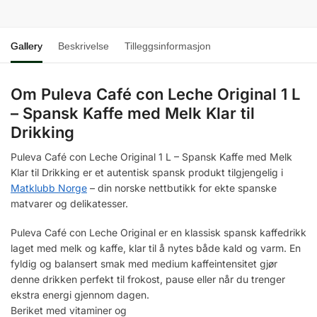
Melk
Klar
Gallery
Beskrivelse
Tilleggsinformasjon
til
Drikking
antall
Om Puleva Café con Leche Original 1 L
– Spansk Kaffe med Melk Klar til
Drikking
Puleva Café con Leche Original 1 L – Spansk Kaffe med Melk
Klar til Drikking er et autentisk spansk produkt tilgjengelig i
Matklubb Norge
– din norske nettbutikk for ekte spanske
matvarer og delikatesser.
Puleva Café con Leche Original er en klassisk spansk kaffedrikk
laget med melk og kaffe, klar til å nytes både kald og varm. En
fyldig og balansert smak med medium kaffeintensitet gjør
denne drikken perfekt til frokost, pause eller når du trenger
ekstra energi gjennom dagen.
Beriket med vitaminer og