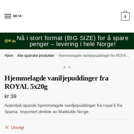
Skip
Skip
to
to
MENU
0
navigation
content
Nå i stort format (BIG SIZE) for å spare
penger – levering i hele Norge!
Hjem
/
Alle spanske produkter
/
Hjemmelagde vaniljepuddinger fra ROYAL 5x20g
Hjemmelagde vaniljepuddinger fra
ROYAL 5x20g
kr
39
Autentisk spansk hjemmelagde vaniljepuddinger fra royal 5 fra
Spania. Importert direkte av Matklubb Norge.
Utsolgt