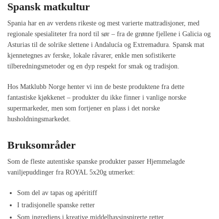
Spansk matkultur
Spania har en av verdens rikeste og mest varierte mattradisjoner, med
regionale spesialiteter fra nord til sør – fra de grønne fjellene i Galicia og
Asturias til de solrike slettene i Andalucía og Extremadura. Spansk mat
kjennetegnes av ferske, lokale råvarer, enkle men sofistikerte
tilberedningsmetoder og en dyp respekt for smak og tradisjon.
Hos Matklubb Norge henter vi inn de beste produktene fra dette
fantastiske kjøkkenet – produkter du ikke finner i vanlige norske
supermarkeder, men som fortjener en plass i det norske
husholdningsmarkedet.
Bruksområder
Som de fleste autentiske spanske produkter passer Hjemmelagde
vaniljepuddinger fra ROYAL 5x20g utmerket:
Som del av tapas og apéritiff
I tradisjonelle spanske retter
Som ingrediens i kreative middelhavsinspirerte retter