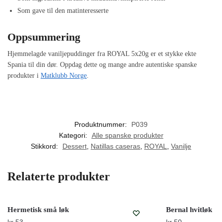
Som gave til den matinteresserte
Oppsummering
Hjemmelagde vaniljepuddinger fra ROYAL 5x20g er et stykke ekte
Spania til din dør. Oppdag dette og mange andre autentiske spanske
produkter i
Matklubb Norge
.
Produktnummer:
P039
Kategori:
Alle spanske produkter
Stikkord:
Dessert
,
Natillas caseras
,
ROYAL
,
Vanilje
Relaterte produkter
Hermetisk små løk
Bernal hvitløk
kr
53
kr
50