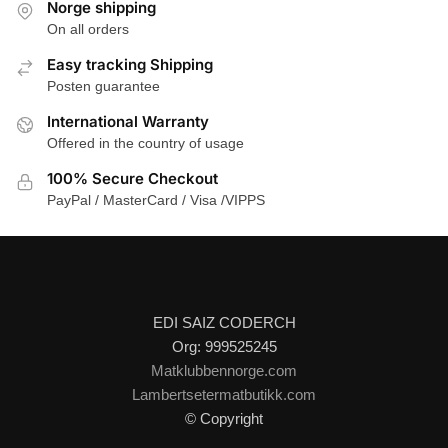
Norge shipping
On all orders
Easy tracking Shipping
Posten guarantee
International Warranty
Offered in the country of usage
100% Secure Checkout
PayPal / MasterCard / Visa /VIPPS
EDI SAIZ CODERCH
Org: 999525245
Matklubbennorge.com
Lambertsetermatbutikk.com
© Copyright