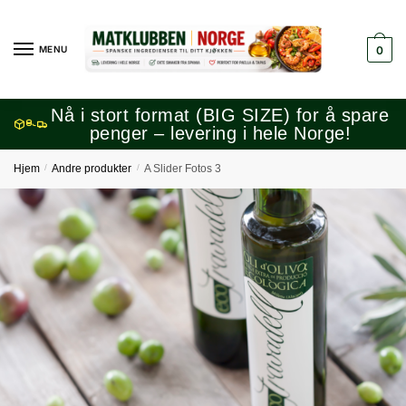
Skip
Skip
to
to
MENU
0
navigation
content
Nå i stort format (BIG SIZE) for å spare
penger – levering i hele Norge!
Hjem
/
Andre produkter
/
A Slider Fotos 3