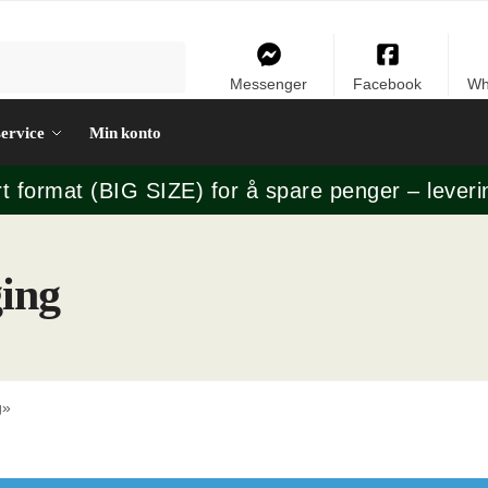
Messenger
Facebook
Wh
ervice
Min konto
rt format (BIG SIZE) for å spare penger – leveri
ging
g»