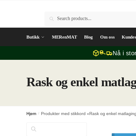
Skip
Skip
to
to
Søk
Søk
navigation
content
etter:
Butikk
MERenMAT
Blog
Om oss
Kundes
Nå i sto
Rask og enkel matla
Hjem
/
Produkter med stikkord «Rask og enkel matlagin
Søk