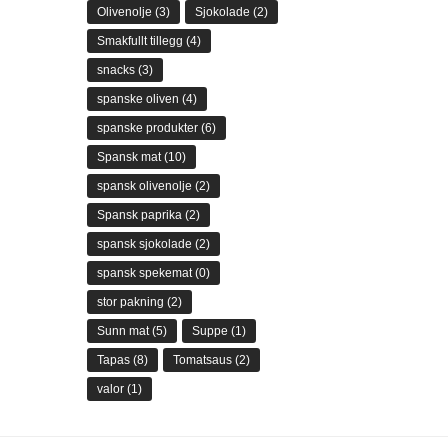
Olivenolje
(3)
Sjokolade
(2)
Smakfullt tillegg
(4)
snacks
(3)
spanske oliven
(4)
spanske produkter
(6)
Spansk mat
(10)
spansk olivenolje
(2)
Spansk paprika
(2)
spansk sjokolade
(2)
spansk spekemat
(0)
stor pakning
(2)
Sunn mat
(5)
Suppe
(1)
Tapas
(8)
Tomatsaus
(2)
valor
(1)