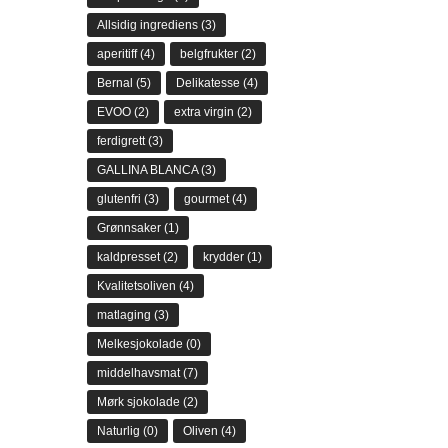
Allsidig ingrediens
(3)
aperitiff
(4)
belgfrukter
(2)
Bernal
(5)
Delikatesse
(4)
EVOO
(2)
extra virgin
(2)
ferdigrett
(3)
GALLINA BLANCA
(3)
glutenfri
(3)
gourmet
(4)
Grønnsaker
(1)
kaldpresset
(2)
krydder
(1)
Kvalitetsoliven
(4)
matlaging
(3)
Melkesjokolade
(0)
middelhavsmat
(7)
Mørk sjokolade
(2)
Naturlig
(0)
Oliven
(4)