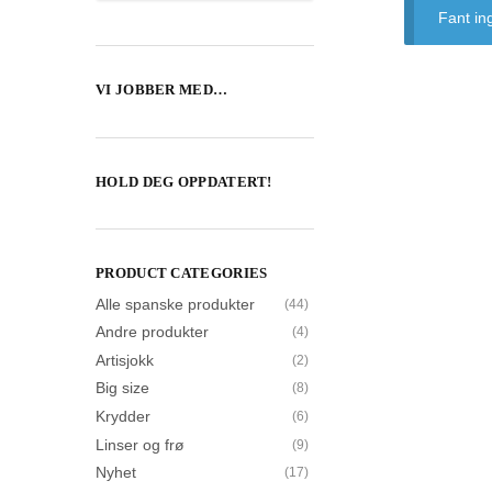
Fant in
VI JOBBER MED…
HOLD DEG OPPDATERT!
PRODUCT CATEGORIES
Alle spanske produkter
(44)
Andre produkter
(4)
Artisjokk
(2)
Big size
(8)
Krydder
(6)
Linser og frø
(9)
Nyhet
(17)