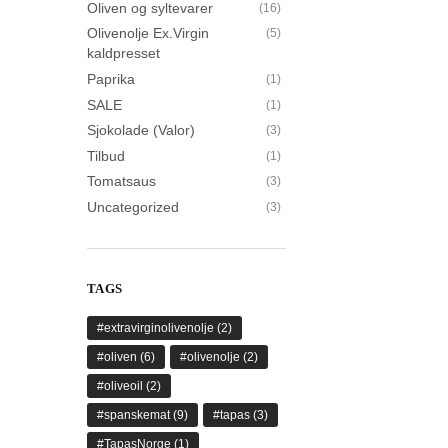
Oliven og syltevarer
(16)
Olivenolje Ex.Virgin
(5)
kaldpresset
Paprika
(1)
SALE
(1)
Sjokolade (Valor)
(3)
Tilbud
(1)
Tomatsaus
(3)
Uncategorized
(3)
TAGS
#extravirginolivenolje
(2)
#oliven
(6)
#olivenolje
(2)
#oliveoil
(2)
#spanskemat
(9)
#tapas
(3)
#TapasNorge
(1)