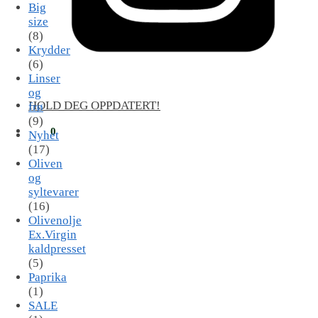
Big
size
(8)
Krydder
(6)
Linser
og
HOLD DEG OPPDATERT!
frø
(9)
kr
0
0
Nyhet
(17)
Oliven
og
syltevarer
(16)
Olivenolje
Ex.Virgin
kaldpresset
(5)
Paprika
(1)
SALE