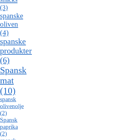
(3)
spanske
oliven
(4)
spanske
produkter
(6)
Spansk
mat
(10)
spansk
olivenolje
(2)
Spansk
paprika
(2)