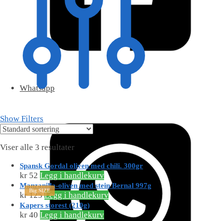
Whatsapp
Show Filters
Viser alle 3 resultater
Spansk Gordal oliven med chili. 300gr
kr
52
Legg i handlekurv
Manzanilla-oliven med stein Bernal 997g
Big SIZE
kr
125
Legg i handlekurv
Kapers storest (210g)
kr
40
Legg i handlekurv