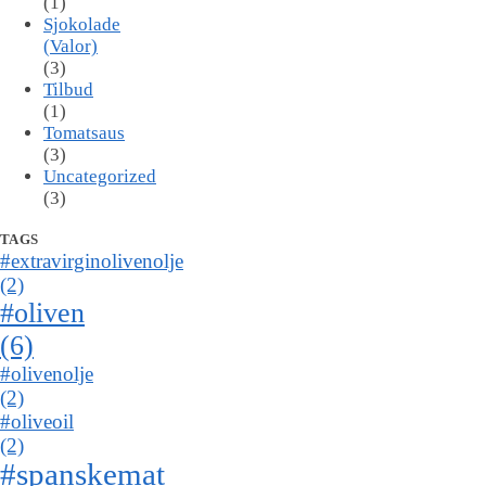
(1)
Sjokolade
(Valor)
(3)
Tilbud
(1)
Tomatsaus
(3)
Uncategorized
(3)
TAGS
#extravirginolivenolje
(2)
#oliven
(6)
#olivenolje
(2)
#oliveoil
(2)
#spanskemat