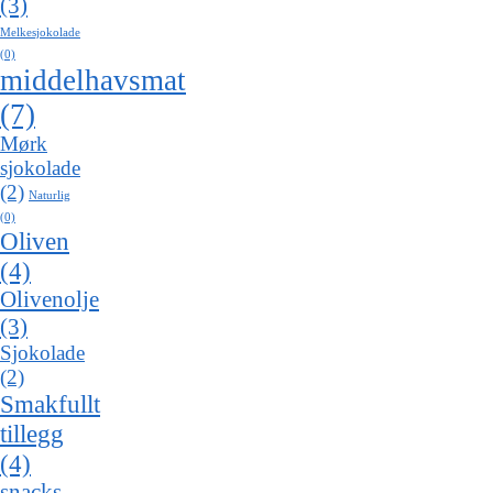
(3)
Melkesjokolade
(0)
middelhavsmat
(7)
Mørk
sjokolade
(2)
Naturlig
(0)
Oliven
(4)
Olivenolje
(3)
Sjokolade
(2)
Smakfullt
tillegg
(4)
snacks