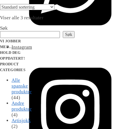
Viser alle 3 resultater
Søk
Søk
VI JOBBER
Instagram
MED…
HOLD DEG
OPPDATERT!
PRODUCT
CATEGORIES
Alle
spanske
produkter
(44)
Andre
produkter
(4)
Artisjokk
(2)