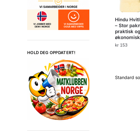
Hindu Hvit
– Stor pakn
praktisk o
økonomisk
kr
153
HOLD DEG OPPDATERT!