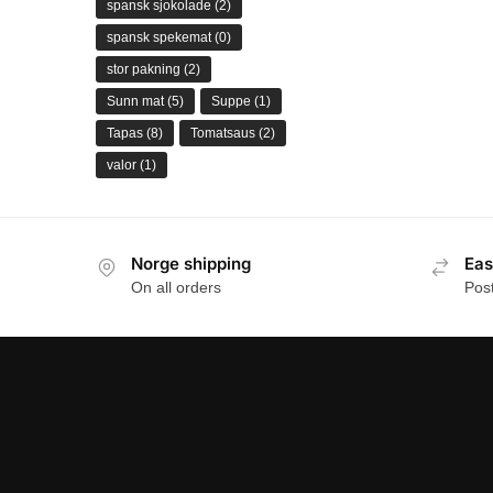
spansk sjokolade
(2)
spansk spekemat
(0)
stor pakning
(2)
Sunn mat
(5)
Suppe
(1)
Tapas
(8)
Tomatsaus
(2)
valor
(1)
Norge shipping
Eas
On all orders
Pos