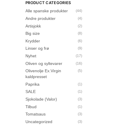
PRODUCT CATEGORIES
Alle spanske produkter
(44)
Andre produkter
(4)
Artisjokk
(2)
Big size
(8)
Krydder
(6)
Linser og frø
(9)
Nyhet
(17)
Oliven og syltevarer
(16)
Olivenolje Ex.Virgin
(5)
kaldpresset
Paprika
(1)
SALE
(1)
Sjokolade (Valor)
(3)
Tilbud
(1)
Tomatsaus
(3)
Uncategorized
(3)