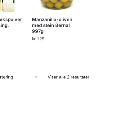
løkspulver
Manzanilla-oliven
ing,
med stein Bernal
g
997g
kr
125
Viser alle 2 resultater