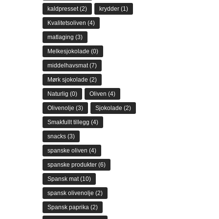
kaldpresset
(2)
krydder
(1)
Kvalitetsoliven
(4)
matlaging
(3)
Melkesjokolade
(0)
middelhavsmat
(7)
Mørk sjokolade
(2)
Naturlig
(0)
Oliven
(4)
Olivenolje
(3)
Sjokolade
(2)
Smakfullt tillegg
(4)
snacks
(3)
spanske oliven
(4)
spanske produkter
(6)
Spansk mat
(10)
spansk olivenolje
(2)
Spansk paprika
(2)