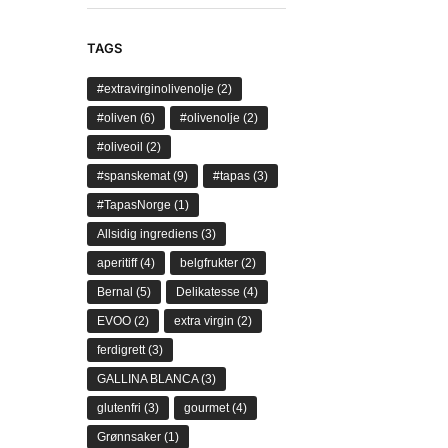
TAGS
#extravirginolivenolje
(2)
#oliven
(6)
#olivenolje
(2)
#oliveoil
(2)
#spanskemat
(9)
#tapas
(3)
#TapasNorge
(1)
Allsidig ingrediens
(3)
aperitiff
(4)
belgfrukter
(2)
Bernal
(5)
Delikatesse
(4)
EVOO
(2)
extra virgin
(2)
ferdigrett
(3)
GALLINA BLANCA
(3)
glutenfri
(3)
gourmet
(4)
Grønnsaker
(1)