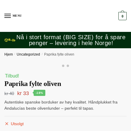
Skip
Skip
to
to
MENU
0
navigation
content
Nå i stort format (BIG SIZE) for å spare
penger – levering i hele Norge!
Hjem
/
Uncategorized
/
Paprika fylte oliven
Tilbud!
Paprika fylte oliven
Opprinnelig
Nåværende
kr
33
kr
40
-18%
pris
pris
Autentiske spanske borduker av høy kvalitet. Håndplukket fra
Andalucías beste olivenlunder – perfekt til tapas.
var:
er:
kr 40.
kr 33.
Utsolgt