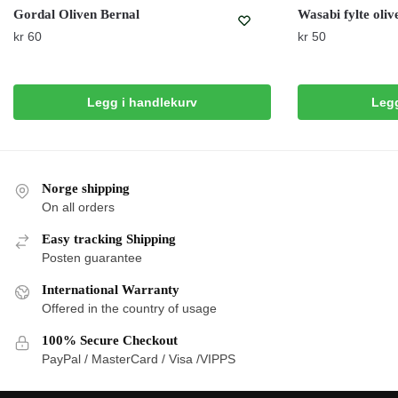
Gordal Oliven Bernal
Wasabi fylte oliv
kr
60
kr
50
Legg i handlekurv
Legg
Norge shipping
On all orders
Easy tracking Shipping
Posten guarantee
International Warranty
Offered in the country of usage
100% Secure Checkout
PayPal / MasterCard / Visa /VIPPS