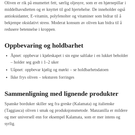
Oliven er rik på enumettet fett, særlig oljesyre, som er en hjørnepillar i
middelhavsdietten og er knyttet til god hjertehelse. De inneholder også
antioksidanter, E-vitamin, polyfenolter og vitaminer som bidrar til å
bekjempe oksidativt stress. Moderat konsum av oliven kan bidra til å
redusere betennelse i kroppen.
Oppbevaring og holdbarhet
Åpnet: oppbevar i kjøleskapet i sin egne saltlake i en lukket beholder
– holder seg godt i 1–2 uker
Uåpnet: oppbevar kjølig og mørkt – se holdbarhetsdatoen
Ikke frys oliven – teksturen forringes
Sammenligning med lignende produkter
Spanske borduker skiller seg fra greske (Kalamata) og italienske
(Taggiasca) oliven i smak og produksjonsmetode. Manzanilla er mildere
og mer universell enn for eksempel Kalamata, som er mer intens og
syrlig.