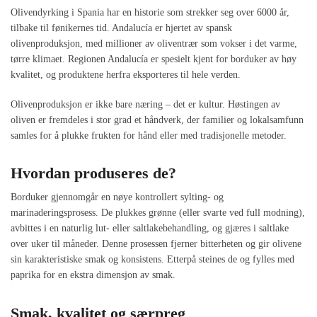
Olivendyrking i Spania har en historie som strekker seg over 6000 år,
tilbake til fønikernes tid. Andalucía er hjertet av spansk
olivenproduksjon, med millioner av oliventrær som vokser i det varme,
tørre klimaet. Regionen Andalucía er spesielt kjent for borduker av høy
kvalitet, og produktene herfra eksporteres til hele verden.
Olivenproduksjon er ikke bare næring – det er kultur. Høstingen av
oliven er fremdeles i stor grad et håndverk, der familier og lokalsamfunn
samles for å plukke frukten for hånd eller med tradisjonelle metoder.
Hvordan produseres de?
Borduker gjennomgår en nøye kontrollert sylting- og
marinaderingsprosess. De plukkes grønne (eller svarte ved full modning),
avbittes i en naturlig lut- eller saltlakebehandling, og gjæres i saltlake
over uker til måneder. Denne prosessen fjerner bitterheten og gir olivene
sin karakteristiske smak og konsistens. Etterpå steines de og fylles med
paprika for en ekstra dimensjon av smak.
Smak, kvalitet og særpreg