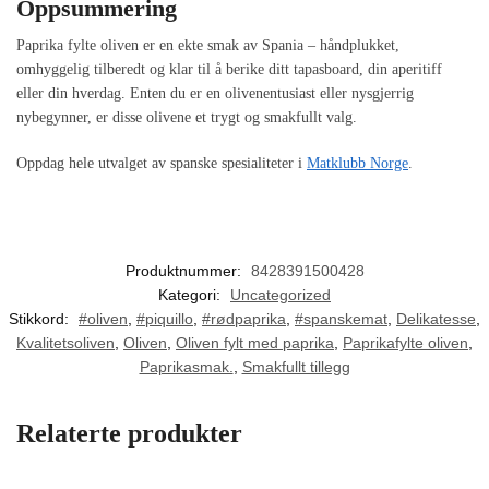
Oppsummering
Paprika fylte oliven er en ekte smak av Spania – håndplukket,
omhyggelig tilberedt og klar til å berike ditt tapasboard, din aperitiff
eller din hverdag. Enten du er en olivenentusiast eller nysgjerrig
nybegynner, er disse olivene et trygt og smakfullt valg.
Oppdag hele utvalget av spanske spesialiteter i
Matklubb Norge
.
Produktnummer:
8428391500428
Kategori:
Uncategorized
Stikkord:
#oliven
,
#piquillo
,
#rødpaprika
,
#spanskemat
,
Delikatesse
,
Kvalitetsoliven
,
Oliven
,
Oliven fylt med paprika
,
Paprikafylte oliven
,
Paprikasmak.
,
Smakfullt tillegg
Relaterte produkter