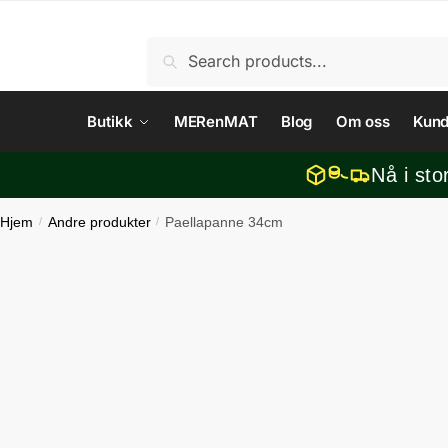
Skip
Skip
to
to
Søk
Søk
navigation
content
etter:
Butikk
MERenMAT
Blog
Om oss
Kund
Nå i sto
Hjem
/
Andre produkter
/
Paellapanne 34cm