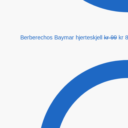
Opp
Berberechos Baymar hjerteskjell
kr
99
kr
8
pris
var:
kr 9