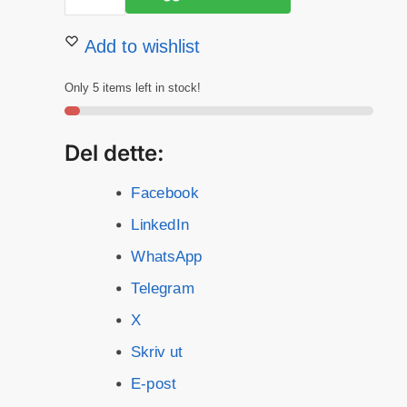
34cm
var:
er:
antall
kr 320.
kr 255.
Add to wishlist
Only 5 items left in stock!
Del dette:
Facebook
LinkedIn
WhatsApp
Telegram
X
Skriv ut
E-post