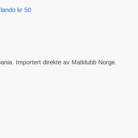
lando
kr
50
ania. Importert direkte av Matklubb Norge.
de
de