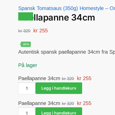
Spansk Tomatsaus (350g) Homestyle – Or
Paellapanne 34cm
Tilbud!
Opprinnelig
Nåværende
kr
255
kr
320
pris
pris
-20%
var:
er:
Autentisk spansk paellapanne 34cm fra Sp
kr 320.
kr 255.
På lager
Opprinnelig
Nåværen
Paellapanne 34cm
kr
255
kr
320
Paellapanne
pris
pris
Legg i handlekurv
34cm
var:
er:
antall
kr 320.
kr 255.
Opprinnelig
Nåværen
Paellapanne 34cm
kr
255
kr
320
Paellapanne
pris
pris
Legg i handlekurv