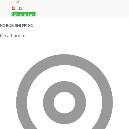
kr 33.
kr
40
Opprinnelig
kr
33
pris
Nåværende
Get notified
var:
pris
kr 40.
er:
NORGE SHIPPING
kr 33.
On all orders