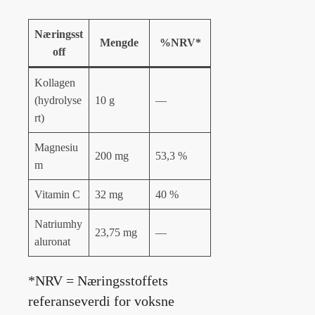
Næringsst
Mengde
%NRV*
off
Kollagen
(hydrolyse
10 g
—
rt)
Magnesiu
200 mg
53,3 %
m
Vitamin C
32 mg
40 %
Natriumhy
23,75 mg
—
aluronat
*NRV = Næringsstoffets
referanseverdi for voksne