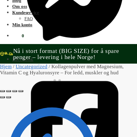
Blog
Om oss
Kundeservice
FAQ
Min konto
kr
0
0
Nå i stort format (BIG SIZE) for å spare
penger – levering i hele Norge!
Facebook
Hjem
/
Uncategorized
/
Kollagenpulver med Magnesium,
Vitamin C og Hyaluronsyre – For ledd, muskler og hud