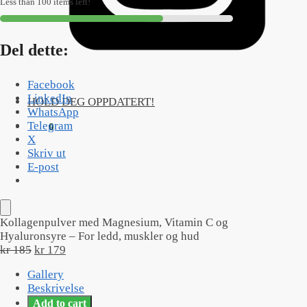
muskler
Less than 100 items left!
og
og
Hyaluronsyre
hud
-
antall
Del dette:
For
ledd,
muskler
Facebook
og
LinkedIn
HOLD DEG OPPDATERT!
hud
WhatsApp
antall
Telegram
kr
0
0
X
Skriv ut
E-post
Kollagenpulver med Magnesium, Vitamin C og
Hyaluronsyre – For ledd, muskler og hud
Opprinnelig
Nåværende
kr
185
kr
179
pris
pris
Gallery
var:
er:
Beskrivelse
kr 185.
kr 179.
Add to cart