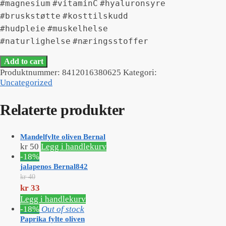
#magnesium
#vitaminC
#hyaluronsyre
#bruskstøtte
#kosttilskudd
#hudpleie
#muskelhelse
#naturlighelse
#næringsstoffer
Add to cart
Produktnummer:
8412016380625
Kategori:
Uncategorized
Relaterte produkter
Mandelfylte oliven Bernal
kr
50
Legg i handlekurv
-18%
jalapenos Bernal842
kr
40
Opprinnelig
kr
33
pris
Nåværende
Legg i handlekurv
var:
pris
-18%
Out of stock
kr 40.
er:
Paprika fylte oliven