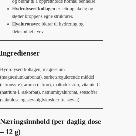
og bidrar til å opprettholde normal benhelse.
Hydrolysert kollagen
er lettopptakelig og
støtter kroppens egne strukturer.
Hyaluronsyre
bidrar til hydrering og
fleksibilitet i vev.
Ingredienser
Hydrolysert kollagen, magnesium
(magnesiumkarbonat), surhetsregulerende middel
(sitronsyre), aroma (sitron), maltodekstrin, vitamin C
(natrium-L-askorbat), natriumhyaluronat, søtstoffer
(sukralose og steviolglykosider fra stevia).
Næringsinnhold (per daglig dose
– 12 g)