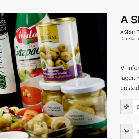
A S
A Slider 
Direkteim
Vi inf
lager. 
postad