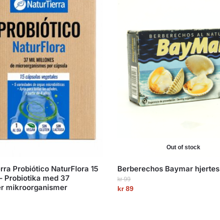
Out of stock
rra Probiótico NaturFlora 15
Berberechos Baymar hjertesk
– Probiotika med 37
kr
99
er mikroorganismer
Opprinnelig
kr
89
Nåværende
pris
pris
var: