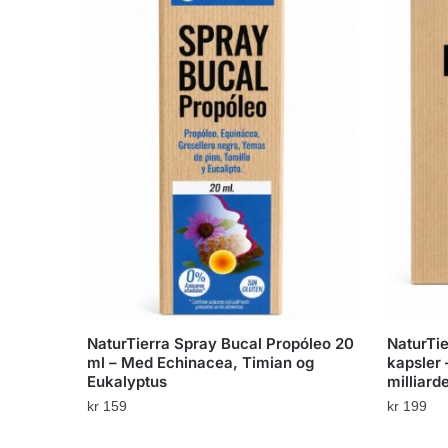
NaturTierra Spray Bucal Propóleo 20
NaturTie
ml – Med Echinacea, Timian og
kapsler 
Eukalyptus
milliard
kr
159
kr
199