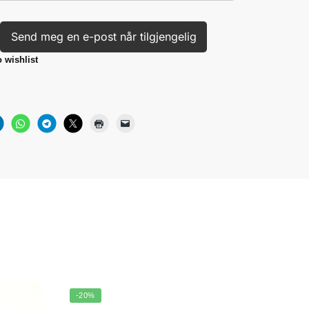
Send meg en e-post når tilgjengelig
 wishlist
-20%