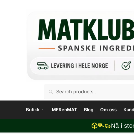
Skip
Skip
to
to
navigation
content
Søk
Søk
etter:
Butikk
MERenMAT
Blog
Om oss
Kund
Nå i sto