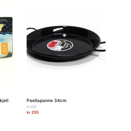
jell
Paellapanne 34cm
kr
320
Opprinnelig
kr
255
Nåværende
pris
pris
var: