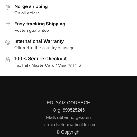
Norge shipping
On all orders
Easy tracking Shipping
Posten guarantee
International Warranty
Offered in the country of usage
100% Secure Checkout
PayPal / MasterCard / Visa /VIPPS
EDI SAIZ CODERCH
Org: 999525245
Matklubbennorge.com
Lambertsetermatbutikk.com
© Copyright