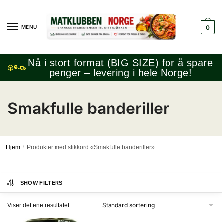
Skip
Skip
to
to
MENU
0
navigation
content
Nå i stort format (BIG SIZE) for å spare
penger – levering i hele Norge!
Smakfulle banderiller
Hjem
/
Produkter med stikkord «Smakfulle banderiller»
SHOW FILTERS
Viser det ene resultatet