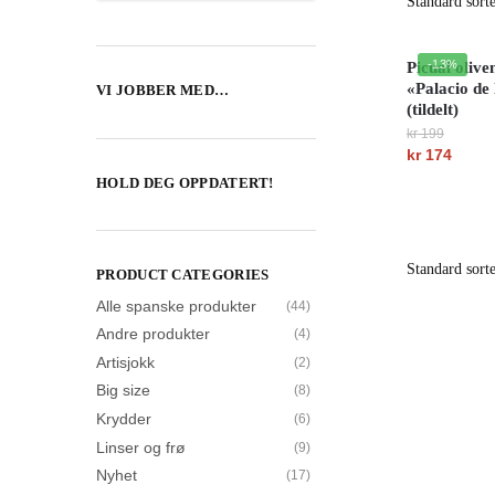
-13%
Picual olive
«Palacio de 
VI JOBBER MED…
(tildelt)
kr
199
Opprinnelig
kr
174
Nåværende
pris
HOLD DEG OPPDATERT!
pris
var:
er:
kr 199.
kr 174.
PRODUCT CATEGORIES
Alle spanske produkter
(44)
Andre produkter
(4)
Artisjokk
(2)
Big size
(8)
Krydder
(6)
Linser og frø
(9)
Nyhet
(17)