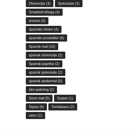
Olivenolje
(3)
Sjokolade
(2)
Smakfullt tillegg
(4)
snacks
(3)
spanske oliven
(4)
spanske produkter
(6)
Spansk mat
(10)
spansk olivenolje
(2)
Spansk paprika
(2)
spansk sjokolade
(2)
spansk spekemat
(0)
stor pakning
(2)
Sunn mat
(5)
Suppe
(1)
Tapas
(8)
Tomatsaus
(2)
valor
(1)