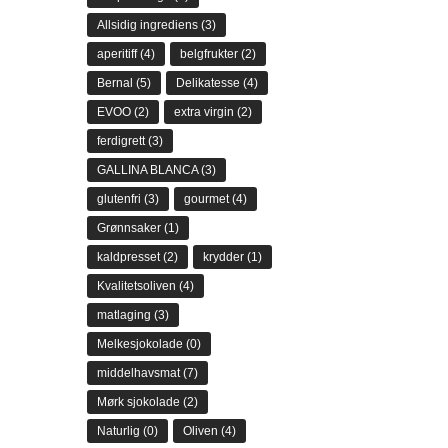
Allsidig ingrediens
(3)
aperitiff
(4)
belgfrukter
(2)
Bernal
(5)
Delikatesse
(4)
EVOO
(2)
extra virgin
(2)
ferdigrett
(3)
GALLINA BLANCA
(3)
glutenfri
(3)
gourmet
(4)
Grønnsaker
(1)
kaldpresset
(2)
krydder
(1)
Kvalitetsoliven
(4)
matlaging
(3)
Melkesjokolade
(0)
middelhavsmat
(7)
Mørk sjokolade
(2)
Naturlig
(0)
Oliven
(4)