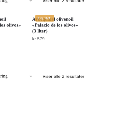
Viser alle 2 resultater
Big SIZE
noil
Arbequinal olivenoil
los olivos»
«Palacio de los olivos»
(3 liter)
kr
579
Viser alle 2 resultater