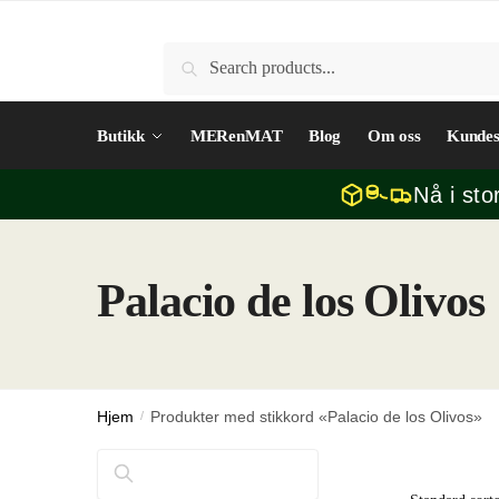
Skip
Skip
to
to
Søk
Søk
navigation
content
etter:
Butikk
MERenMAT
Blog
Om oss
Kundes
Nå i sto
Palacio de los Olivos
Hjem
/
Produkter med stikkord «Palacio de los Olivos»
Søk