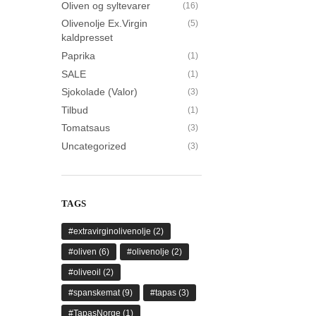
Oliven og syltevarer
(16)
Olivenolje Ex.Virgin
(5)
kaldpresset
Paprika
(1)
SALE
(1)
Sjokolade (Valor)
(3)
Tilbud
(1)
Tomatsaus
(3)
Uncategorized
(3)
TAGS
#extravirginolivenolje
(2)
#oliven
(6)
#olivenolje
(2)
#oliveoil
(2)
#spanskemat
(9)
#tapas
(3)
#TapasNorge
(1)