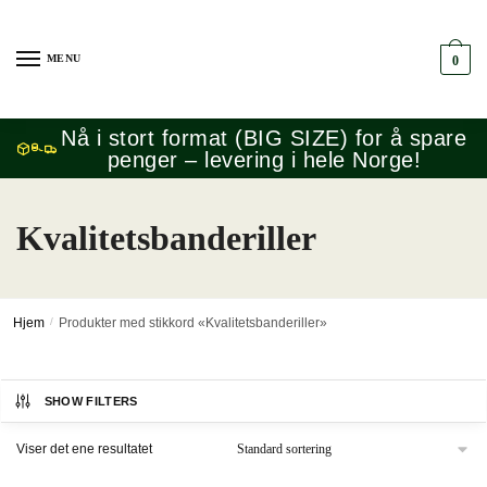
Skip
Skip
to
to
MENU
0
navigation
content
Nå i stort format (BIG SIZE) for å spare
penger – levering i hele Norge!
Kvalitetsbanderiller
Hjem
/
Produkter med stikkord «Kvalitetsbanderiller»
SHOW FILTERS
Viser det ene resultatet