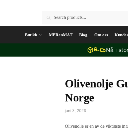
Skip
Skip
to
to
Søk
Søk
navigation
content
etter:
Butikk
MERenMAT
Blog
Om oss
Kundes
Nå i sto
Olivenolje Gui
Norge
juni 3, 2026
Olivenolje er en av de viktigste 