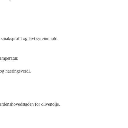
g smaksprofil og lavt syreinnhold
emperatur.
og naeringsverdi.
erdenshovedstaden for olivenolje.