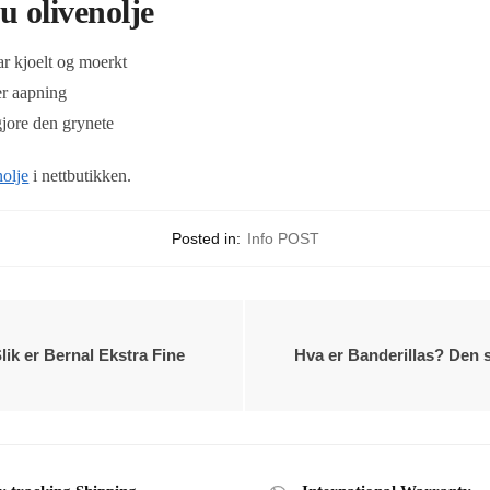
u olivenolje
r kjoelt og moerkt
er aapning
gjore den grynete
nolje
i nettbutikken.
Posted in:
Info POST
ik er Bernal Ekstra Fine
Hva er Banderillas? Den 