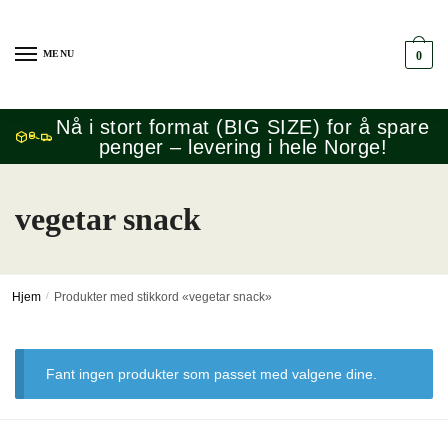
Skip
Skip
to
to
MENU
0
navigation
content
Nå i stort format (BIG SIZE) for å spare
penger – levering i hele Norge!
vegetar snack
Hjem
/
Produkter med stikkord «vegetar snack»
Fant ingen produkter som passet med valgene dine.