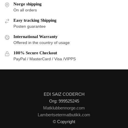
Norge shipping
On all orders
Easy tracking Shipping
Posten guarantee
International Warranty
Offered in the country of usage
100% Secure Checkout
PayPal / MasterCard / Visa /VIPPS
EDI SAIZ CODERCH
Org: 999525245
Matklubbennorge.com
Lambertsetermatbutikk.com
© Copyright