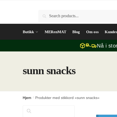
Skip
Skip
to
to
Søk
Søk
navigation
content
etter:
Butikk
MERenMAT
Blog
Om oss
Kundes
Nå i sto
sunn snacks
Hjem
/
Produkter med stikkord «sunn snacks»
Søk