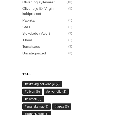
Oliven og syltevarer
(16)
Olivenolje Ex.Virgin
(5)
kaldpresset
Paprika
(1)
SALE
(1)
Sjokolade (Valor)
(3)
Tilbud
(1)
Tomatsaus
(3)
Uncategorized
(3)
TAGS
#extravirginolivenolje
(2)
#oliven
(6)
#olivenolje
(2)
#oliveoil
(2)
#spanskemat
(9)
#tapas
(3)
#TapasNorge
(1)