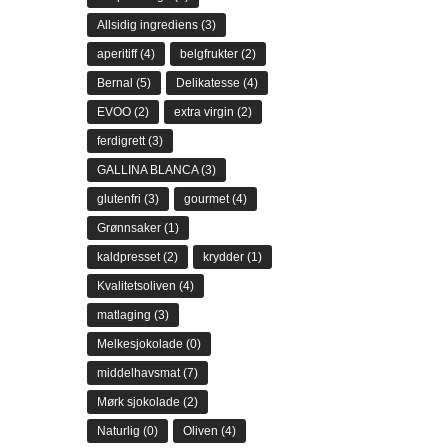
Allsidig ingrediens
(3)
aperitiff
(4)
belgfrukter
(2)
Bernal
(5)
Delikatesse
(4)
EVOO
(2)
extra virgin
(2)
ferdigrett
(3)
GALLINA BLANCA
(3)
glutenfri
(3)
gourmet
(4)
Grønnsaker
(1)
kaldpresset
(2)
krydder
(1)
Kvalitetsoliven
(4)
matlaging
(3)
Melkesjokolade
(0)
middelhavsmat
(7)
Mørk sjokolade
(2)
Naturlig
(0)
Oliven
(4)