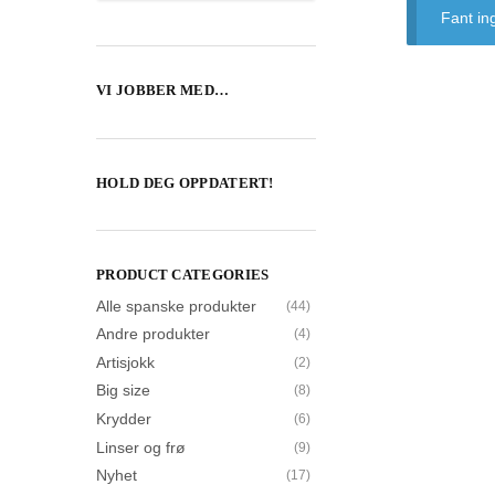
Fant in
VI JOBBER MED…
HOLD DEG OPPDATERT!
PRODUCT CATEGORIES
Alle spanske produkter
(44)
Andre produkter
(4)
Artisjokk
(2)
Big size
(8)
Krydder
(6)
Linser og frø
(9)
Nyhet
(17)