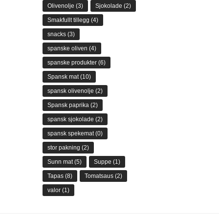
Olivenolje
(3)
Sjokolade
(2)
Smakfullt tillegg
(4)
snacks
(3)
spanske oliven
(4)
spanske produkter
(6)
Spansk mat
(10)
spansk olivenolje
(2)
Spansk paprika
(2)
spansk sjokolade
(2)
spansk spekemat
(0)
stor pakning
(2)
Sunn mat
(5)
Suppe
(1)
Tapas
(8)
Tomatsaus
(2)
valor
(1)