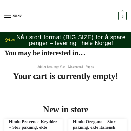
Skip
Skip
to
to
MENU
0
navigation
content
Nå i stort format (BIG SIZE) for å spare
penger – levering i hele Norge!
You may be interested in…
Your cart is currently empty!
New in store
Hindu Provence Krydder
Hindu Oregano – Stor
– Stor pakning, ekte
pakning, ekte italiensk