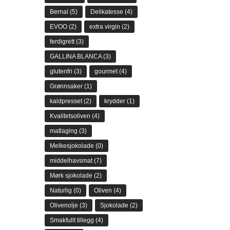
Bernal
(5)
Delikatesse
(4)
EVOO
(2)
extra virgin
(2)
ferdigrett
(3)
GALLINA BLANCA
(3)
glutenfri
(3)
gourmet
(4)
Grønnsaker
(1)
kaldpresset
(2)
krydder
(1)
Kvalitetsoliven
(4)
matlaging
(3)
Melkesjokolade
(0)
middelhavsmat
(7)
Mørk sjokolade
(2)
Naturlig
(0)
Oliven
(4)
Olivenolje
(3)
Sjokolade
(2)
Smakfullt tillegg
(4)