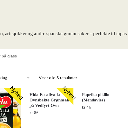
, artisjokker og andre spanske groennsaker – perfekte til tapas 
 på glass
Viser alle 3 resultater
Nyhet!
Nyhet!
Hida Escalivada –
Paprika pikillo
Ovnsbakte Grønnsaker
(Mendavies)
på Vedfyrt Ovn
kr
46
kr
86