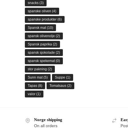
snacks
(3)
spanske oliven
(4)
spanske produkter
(6)
Spansk mat
(10)
spansk olivenolje
(2)
Spansk paprika
(2)
spansk sjokolade
(2)
spansk spekemat
(0)
stor pakning
(2)
Sunn mat
(5)
Suppe
(1)
Tapas
(8)
Tomatsaus
(2)
valor
(1)
Norge shipping
Eas
On all orders
Pos