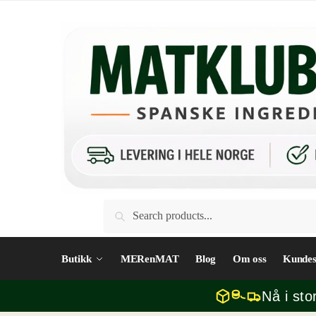
Skip
Skip
to
to
navigation
content
Søk
Søk
etter:
Butikk
MERenMAT
Blog
Om oss
Kundes
Nå i sto