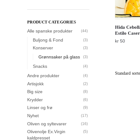
PRODUCT CATEGORIES
Hida Ceboll
Alle spanske produkter
(44)
Estilo Case
Buljong & Fond
(3)
kr
50
Konserver
(3)
Grønnsaker på glass
(3)
Snacks
(4)
Andre produkter
(4)
Artisjokk
(2)
Big size
(8)
Krydder
(6)
Linser og frø
(9)
Nyhet
(17)
Oliven og syltevarer
(16)
Olivenolje Ex.Virgin
(5)
kaldpresset