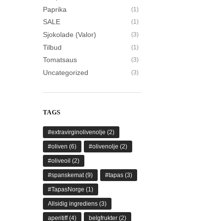
Paprika
(1)
SALE
(1)
Sjokolade (Valor)
(3)
Tilbud
(1)
Tomatsaus
(3)
Uncategorized
(3)
TAGS
#extravirginolivenolje
(2)
#oliven
(6)
#olivenolje
(2)
#oliveoil
(2)
#spanskemat
(9)
#tapas
(3)
#TapasNorge
(1)
Allsidig ingrediens
(3)
aperitiff
(4)
belgfrukter
(2)